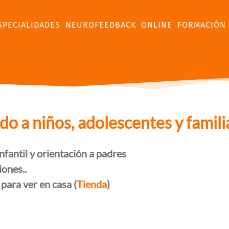
SPECIALIDADES
NEUROFEEDBACK
ONLINE
FORMACIÓN
 a niños, adolescentes y famili
nfantil y orientación a padres
iones..
 para ver en casa (
Tienda
)