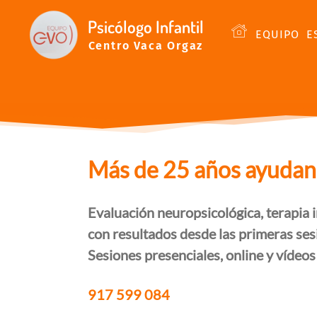
Psicólogo Infantil
EQUIPO
E
Centro Vaca Orgaz
Más de 25 años ayudando
Evaluación neuropsicológica, terapia i
con resultados desde las primeras ses
Sesiones presenciales, online y vídeos
917 599 084