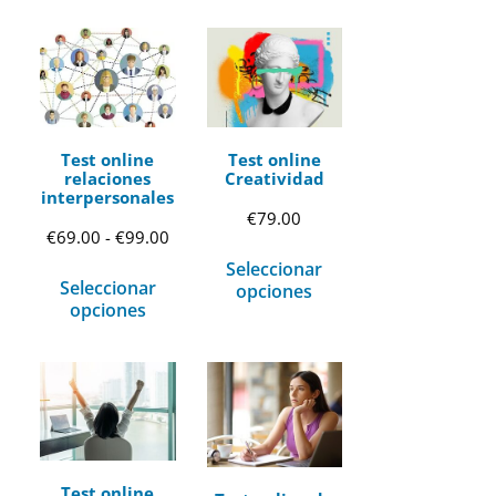
Test online
Test online
relaciones
Creatividad
interpersonales
€
79.00
Rango
€
69.00
-
€
99.00
Seleccionar
de
Seleccionar
opciones
precios:
opciones
desde
€69.00
hasta
€99.00
Test online