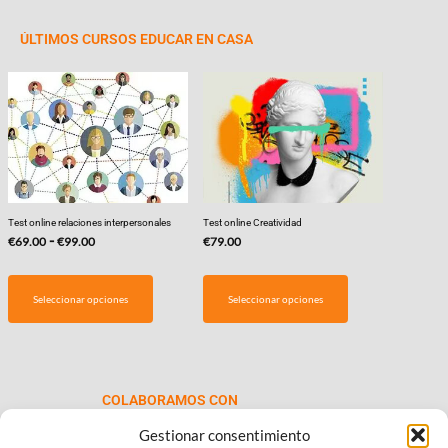
ÚLTIMOS CURSOS EDUCAR EN CASA
Test online relaciones interpersonales
Test online Creatividad
Rango
-
€
69.00
€
99.00
€
79.00
de
Este
precios:
producto
Seleccionar opciones
Seleccionar opciones
desde
tiene
€69.00
múltiples
hasta
variantes.
€99.00
Las
COLABORAMOS CON
opciones
se
Gestionar consentimiento