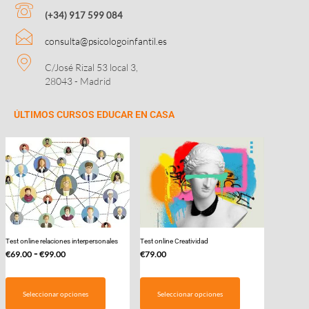
pr
(+34) 917 599 084
consulta@psicologoinfantil.es
C/José Rizal 53 local 3,
28043 - Madrid
ÚLTIMOS CURSOS EDUCAR EN CASA
Test online relaciones interpersonales
Test online Creatividad
Rango
-
€
69.00
€
99.00
€
79.00
de
Este
precios:
producto
Seleccionar opciones
Seleccionar opciones
desde
tiene