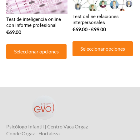
Test online relaciones
Test de inteligencia online
interpersonales
con informe profesional
Rango
€
69.00
-
€
99.00
€
69.00
de
Est
precios:
pr
Seleccionar opciones
Seleccionar opciones
desde
tie
€69.00
múl
hasta
var
€99.00
Las
opc
se
pu
ele
en
la
Psicólogo Infantil | Centro Vaca Orgaz
pág
Conde Orgaz - Hortaleza
de