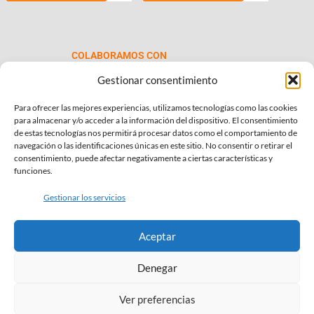
€69.00
múltiples
hasta
variantes.
€99.00
Las
COLABORAMOS CON
opciones
se
Gestionar consentimiento
pueden
Para ofrecer las mejores experiencias, utilizamos tecnologías como las cookies
elegir
para almacenar y/o acceder a la información del dispositivo. El consentimiento
en
de estas tecnologías nos permitirá procesar datos como el comportamiento de
la
navegación o las identificaciones únicas en este sitio. No consentir o retirar el
consentimiento, puede afectar negativamente a ciertas características y
página
INFORMACIÓN DE INTERÉS
funciones.
de
Política de Privacidad
producto
Gestionar los servicios
Política de Cookies
Aceptar
Términos y condiciones
Denegar
SÍGUENOS EN:
Ver preferencias