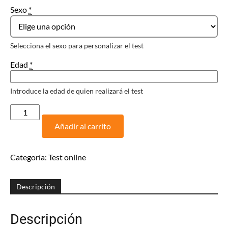
Sexo
*
Selecciona el sexo para personalizar el test
Edad
*
Introduce la edad de quien realizará el test
Test
online
Añadir al carrito
Funciones
Ejecutivas
cantidad
Categoría:
Test online
Descripción
Descripción