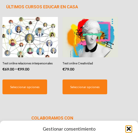
ÚLTIMOS CURSOS EDUCAR EN CASA
Test online relaciones interpersonales
Test online Creatividad
Rango
-
€
69.00
€
99.00
€
79.00
de
Este
precios:
producto
Seleccionar opciones
Seleccionar opciones
desde
tiene
€69.00
múltiples
hasta
variantes.
€99.00
Las
COLABORAMOS CON
opciones
se
Gestionar consentimiento
pueden