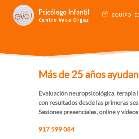
Psicólogo Infantil
EQUIPO
E
Centro Vaca Orgaz
Más de 25 años ayudando
Evaluación neuropsicológica, terapia i
con resultados desde las primeras ses
Sesiones presenciales, online y vídeos
917 599 084