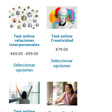
Test online
Test online
relaciones
Creatividad
interpersonales
€
79.00
Rango
€
69.00
-
€
99.00
Seleccionar
de
Seleccionar
opciones
precios:
opciones
desde
€69.00
hasta
€99.00
Test online