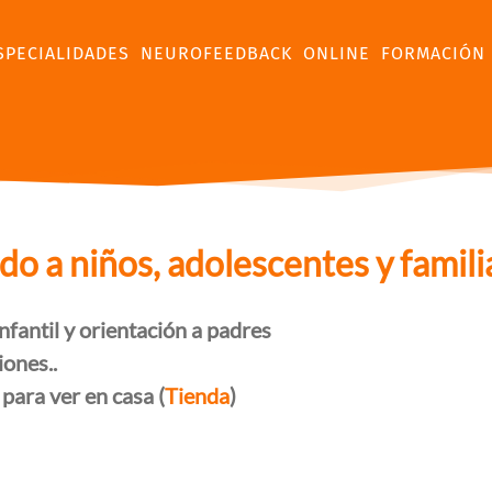
SPECIALIDADES
NEUROFEEDBACK
ONLINE
FORMACIÓN
 a niños, adolescentes y famili
nfantil y orientación a padres
iones..
 para ver en casa (
Tienda
)