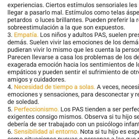
experiencias. Ciertos estímulos sensoriales le
llegar a pasarlo mal. Estímulos como telas ásper
petardos o luces brillantes. Pueden preferir la 
sobreestimulación a la que son expuestos.
3.
Empatía.
Los niños y adultos PAS, suelen pre
demás. Suelen vivir las emociones de los demá
pudieran vivir lo mismo que les cuenta la per
Parecen llevarse a casa los problemas de los d
exagerada emoción hacia los sentimientos de l
empáticos y pueden sentir el sufrimiento de o
amigos y cuidadores.
4.
Necesidad de tiempo a solas.
A veces, necesi
emociones y sensaciones, para desconectar y r
de soledad.
5.
Perfeccionismo.
Los PAS tienden a ser perfec
exigentes consigo mismos. Observa si tu hijo s
debería de ser trabajado con un psicólogo infant
6.
Sensibilidad al entorno.
Nota si tu hijo es es
como situaciones nuevas o personas a las que 