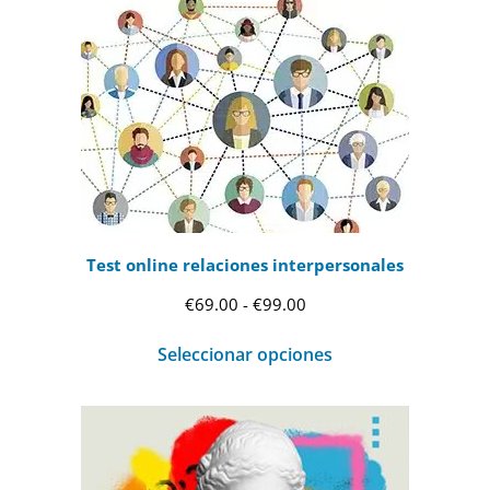
Test online relaciones interpersonales
Rango
€
69.00
-
€
99.00
de
Seleccionar opciones
precios:
desde
€69.00
hasta