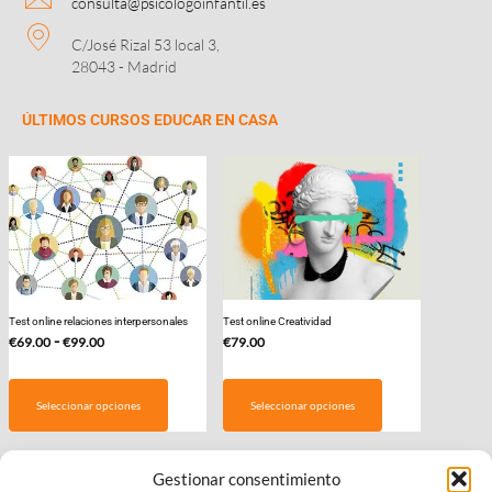
consulta@psicologoinfantil.es
C/José Rizal 53 local 3,
28043 - Madrid
ÚLTIMOS CURSOS EDUCAR EN CASA
Test online relaciones interpersonales
Test online Creatividad
Rango
-
€
69.00
€
99.00
€
79.00
de
Este
precios:
producto
Seleccionar opciones
Seleccionar opciones
desde
tiene
€69.00
múltiples
hasta
variantes.
Gestionar consentimiento