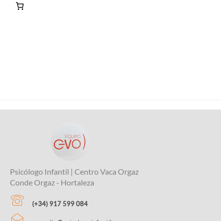
Psicólogo Infantil | Centro Vaca Orgaz
Conde Orgaz - Hortaleza
(+34) 917 599 084