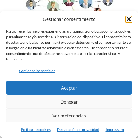
Gestionar consentimiento
Test online relaciones interpersonales
Rango
€
69.00
-
€
99.00
Para ofrecer las mejores experiencias, utilizamos tecnologías como las cookies
para almacenar y/o acceder a la información del dispositivo. El consentimiento
de
de estas tecnologías nos permitirá procesar datos como el comportamiento de
Seleccionar opciones
navegación o las identificaciones únicas en este sitio. No consentir o retirar el
precios:
consentimiento, puede afectar negativamente a ciertas características y
desde
funciones.
€69.00
Gestionar los servicios
hasta
€99.00
Aceptar
Denegar
Ver preferencias
Política de cookies
Declaración de privacidad
Impressum
Test online Creatividad