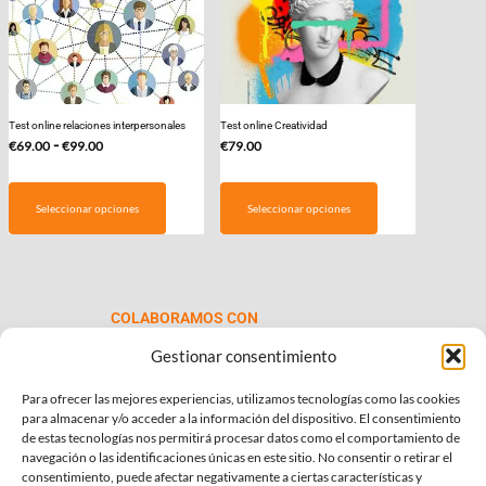
Test online relaciones interpersonales
Test online Creatividad
Rango
-
€
69.00
€
99.00
€
79.00
de
Este
precios:
producto
Seleccionar opciones
Seleccionar opciones
desde
tiene
€69.00
múltiples
hasta
variantes.
€99.00
Las
COLABORAMOS CON
opciones
se
Gestionar consentimiento
pueden
Para ofrecer las mejores experiencias, utilizamos tecnologías como las cookies
elegir
para almacenar y/o acceder a la información del dispositivo. El consentimiento
en
de estas tecnologías nos permitirá procesar datos como el comportamiento de
la
navegación o las identificaciones únicas en este sitio. No consentir o retirar el
consentimiento, puede afectar negativamente a ciertas características y
página