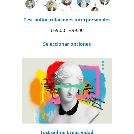
Test online relaciones interpersonales
Rango
€
69.00
-
€
99.00
de
Seleccionar opciones
precios:
desde
€69.00
hasta
€99.00
Test online Creatividad