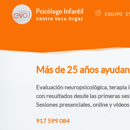
Psicólogo Infantil
EQUIPO
E
Centro Vaca Orgaz
Más de 25 años ayudando
Evaluación neuropsicológica, terapia i
con resultados desde las primeras ses
Sesiones presenciales, online y vídeos
917 599 084