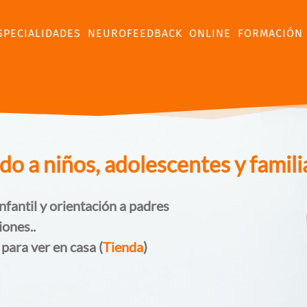
SPECIALIDADES
NEUROFEEDBACK
ONLINE
FORMACIÓN
 a niños, adolescentes y famili
nfantil y orientación a padres
iones..
 para ver en casa (
Tienda
)