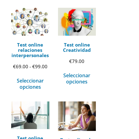
Test online
Test online
relaciones
Creatividad
interpersonales
€
79.00
Rango
€
69.00
-
€
99.00
Seleccionar
de
Seleccionar
opciones
precios:
opciones
desde
€69.00
hasta
€99.00
Test online