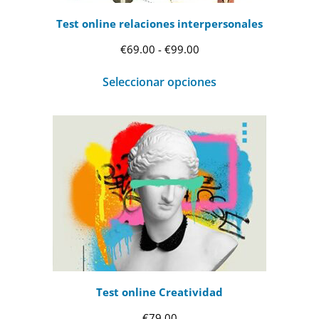
Test online relaciones interpersonales
Rango
€
69.00
-
€
99.00
de
Seleccionar opciones
precios:
desde
€69.00
hasta
€99.00
Test online Creatividad
€
79.00