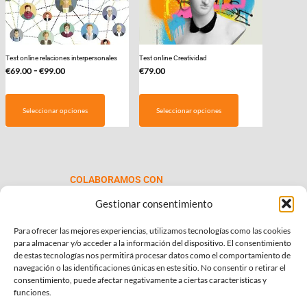
Test online relaciones interpersonales
Test online Creatividad
Rango
-
€
69.00
€
99.00
€
79.00
de
Este
precios:
producto
Seleccionar opciones
Seleccionar opciones
desde
tiene
€69.00
múltiples
hasta
variantes.
€99.00
Las
COLABORAMOS CON
opciones
se
Gestionar consentimiento
pueden
Para ofrecer las mejores experiencias, utilizamos tecnologías como las cookies
elegir
para almacenar y/o acceder a la información del dispositivo. El consentimiento
en
de estas tecnologías nos permitirá procesar datos como el comportamiento de
la
navegación o las identificaciones únicas en este sitio. No consentir o retirar el
consentimiento, puede afectar negativamente a ciertas características y
página
INFORMACIÓN DE INTERÉS
funciones.
de