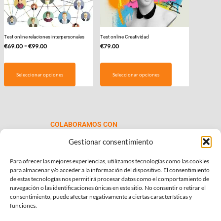
Test online relaciones interpersonales
Test online Creatividad
Rango
-
€
69.00
€
99.00
€
79.00
de
Este
precios:
producto
Seleccionar opciones
Seleccionar opciones
desde
tiene
€69.00
múltiples
hasta
variantes.
€99.00
Las
COLABORAMOS CON
opciones
se
Gestionar consentimiento
pueden
Para ofrecer las mejores experiencias, utilizamos tecnologías como las cookies
elegir
para almacenar y/o acceder a la información del dispositivo. El consentimiento
en
de estas tecnologías nos permitirá procesar datos como el comportamiento de
la
navegación o las identificaciones únicas en este sitio. No consentir o retirar el
consentimiento, puede afectar negativamente a ciertas características y
página
INFORMACIÓN DE INTERÉS
funciones.
de