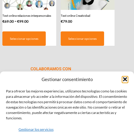
Test online relaciones interpersonales
Test online Creatividad
Rango
-
€
69.00
€
99.00
€
79.00
de
Este
precios:
producto
Seleccionar opciones
Seleccionar opciones
desde
tiene
€69.00
múltiples
hasta
variantes.
€99.00
Las
COLABORAMOS CON
opciones
se
Gestionar consentimiento
pueden
Para ofrecer las mejores experiencias, utilizamos tecnologías como las cookies
elegir
para almacenar y/o acceder a la información del dispositivo. El consentimiento
en
de estas tecnologías nos permitirá procesar datos como el comportamiento de
la
navegación o las identificaciones únicas en este sitio. No consentir o retirar el
consentimiento, puede afectar negativamente a ciertas características y
página
INFORMACIÓN DE INTERÉS
funciones.
de
Política de Privacidad
producto
Gestionar los servicios