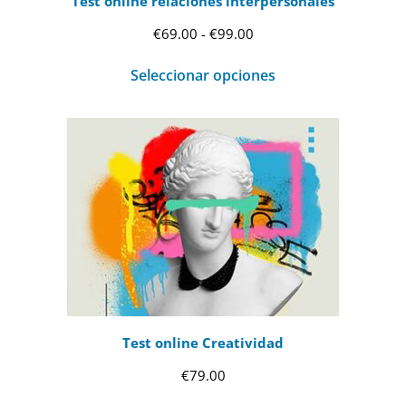
Test online relaciones interpersonales
Rango
€
69.00
-
€
99.00
de
Seleccionar opciones
precios:
desde
€69.00
hasta
€99.00
Test online Creatividad
€
79.00