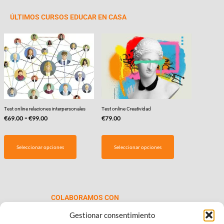
ÚLTIMOS CURSOS EDUCAR EN CASA
Test online relaciones interpersonales
Test online Creatividad
Rango
-
€
69.00
€
99.00
€
79.00
de
Este
precios:
producto
Seleccionar opciones
Seleccionar opciones
desde
tiene
€69.00
múltiples
hasta
variantes.
€99.00
Las
COLABORAMOS CON
opciones
se
Gestionar consentimiento