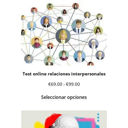
Test online relaciones interpersonales
Rango
€
69.00
-
€
99.00
de
Seleccionar opciones
precios:
desde
€69.00
hasta