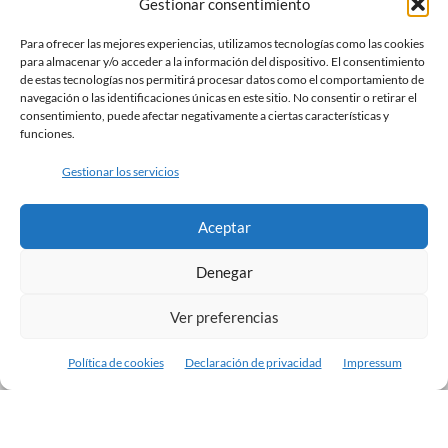
Gestionar consentimiento
€99.00
Las
COLABORAMOS CON
Para ofrecer las mejores experiencias, utilizamos tecnologías como las cookies
opciones
para almacenar y/o acceder a la información del dispositivo. El consentimiento
se
de estas tecnologías nos permitirá procesar datos como el comportamiento de
pueden
navegación o las identificaciones únicas en este sitio. No consentir o retirar el
consentimiento, puede afectar negativamente a ciertas características y
elegir
funciones.
en
la
Gestionar los servicios
página
INFORMACIÓN DE INTERÉS
de
Aceptar
Política de Privacidad
producto
Denegar
Política de Cookies
Términos y condiciones
Ver preferencias
Política de cookies
Declaración de privacidad
Impressum
SÍGUENOS EN: