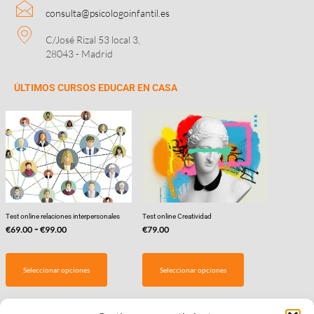
consulta@psicologoinfantil.es
C/José Rizal 53 local 3,
28043 - Madrid
ÚLTIMOS CURSOS EDUCAR EN CASA
Test online relaciones interpersonales
Test online Creatividad
Rango
-
€
69.00
€
99.00
€
79.00
de
Este
precios:
producto
Seleccionar opciones
Seleccionar opciones
desde
tiene
€69.00
múltiples
hasta
variantes.