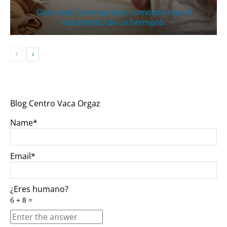
Caso real: la encopresis comenzó tras el
nacimiento de un hermano
Blog Centro Vaca Orgaz
Name*
Email*
¿Eres humano?
6 + 8 =