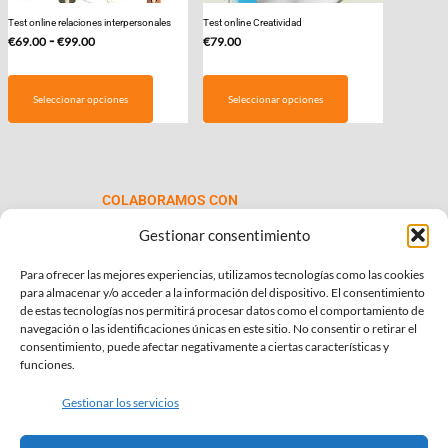
Test online relaciones interpersonales
Test online Creatividad
Rango
-
€
69.00
€
99.00
€
79.00
de
Este
precios:
producto
Seleccionar opciones
Seleccionar opciones
desde
tiene
€69.00
múltiples
hasta
variantes.
€99.00
Las
COLABORAMOS CON
opciones
se
Gestionar consentimiento
pueden
Para ofrecer las mejores experiencias, utilizamos tecnologías como las cookies
elegir
para almacenar y/o acceder a la información del dispositivo. El consentimiento
en
de estas tecnologías nos permitirá procesar datos como el comportamiento de
la
navegación o las identificaciones únicas en este sitio. No consentir o retirar el
consentimiento, puede afectar negativamente a ciertas características y
página
INFORMACIÓN DE INTERÉS
funciones.
de
Política de Privacidad
producto
Gestionar los servicios
Política de Cookies