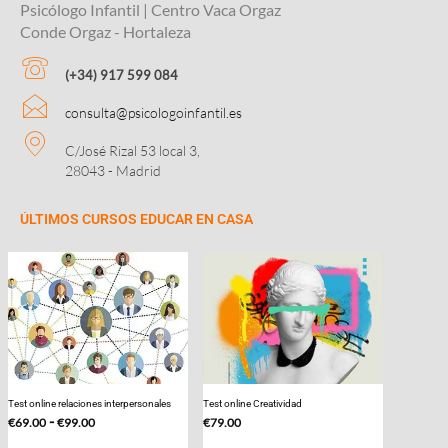
Psicólogo Infantil | Centro Vaca Orgaz
Conde Orgaz - Hortaleza
(+34) 917 599 084
consulta@psicologoinfantil.es
C/José Rizal 53 local 3,
28043 - Madrid
ÚLTIMOS CURSOS EDUCAR EN CASA
Test online relaciones interpersonales
Test online Creatividad
Rango
-
€
69.00
€
99.00
€
79.00
de
Este