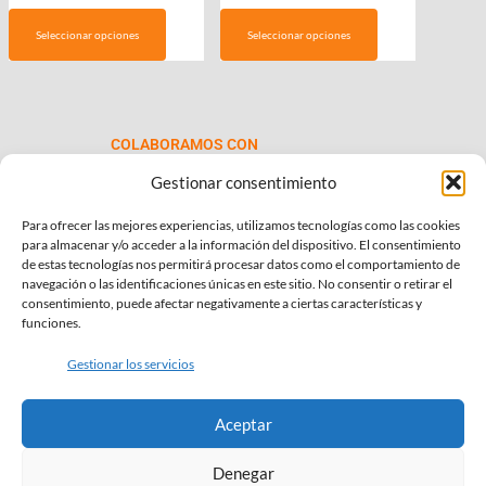
precios:
producto
Seleccionar opciones
Seleccionar opciones
desde
tiene
€69.00
múltiples
hasta
variantes.
€99.00
Las
COLABORAMOS CON
opciones
se
Gestionar consentimiento
pueden
Para ofrecer las mejores experiencias, utilizamos tecnologías como las cookies
elegir
para almacenar y/o acceder a la información del dispositivo. El consentimiento
en
de estas tecnologías nos permitirá procesar datos como el comportamiento de
la
navegación o las identificaciones únicas en este sitio. No consentir o retirar el
consentimiento, puede afectar negativamente a ciertas características y
página
INFORMACIÓN DE INTERÉS
funciones.
de
Política de Privacidad
producto
Gestionar los servicios
Política de Cookies
Aceptar
Términos y condiciones
Denegar