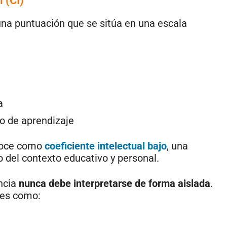
 (CI)
una puntuación que se sitúa en una escala
a
a o de aprendizaje
onoce como
coeficiente intelectual bajo
, una
 del contexto educativo y personal.
encia
nunca debe interpretarse de forma aislada
.
res como: