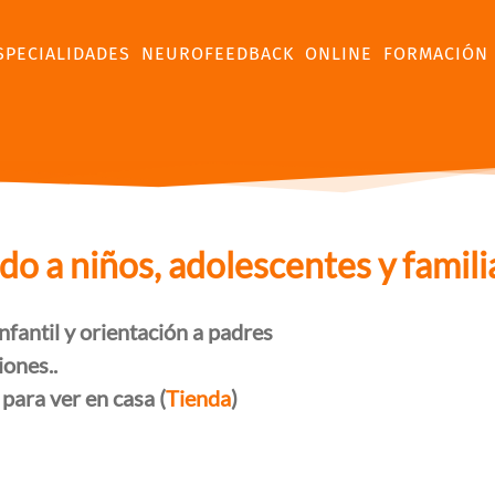
SPECIALIDADES
NEUROFEEDBACK
ONLINE
FORMACIÓN
 a niños, adolescentes y famili
nfantil y orientación a padres
iones..
 para ver en casa (
Tienda
)