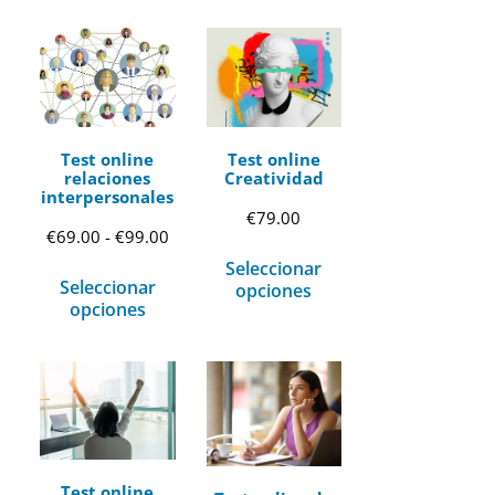
Test online
Test online
relaciones
Creatividad
interpersonales
€
79.00
Rango
€
69.00
-
€
99.00
Seleccionar
de
Seleccionar
opciones
precios:
opciones
desde
€69.00
hasta
€99.00
Test online