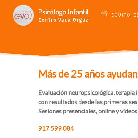
Psicólogo Infantil
EQUIPO
E
Centro Vaca Orgaz
Más de 25 años ayudando
Evaluación neuropsicológica, terapia i
con resultados desde las primeras ses
Sesiones presenciales, online y vídeos
917 599 084