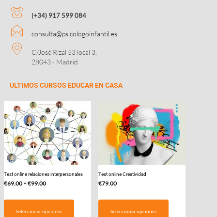
(+34) 917 599 084
consulta@psicologoinfantil.es
C/José Rizal 53 local 3,
28043 - Madrid
ÚLTIMOS CURSOS EDUCAR EN CASA
Test online relaciones interpersonales
Test online Creatividad
Rango
-
€
69.00
€
99.00
€
79.00
de
Este
precios:
producto
Seleccionar opciones
Seleccionar opciones