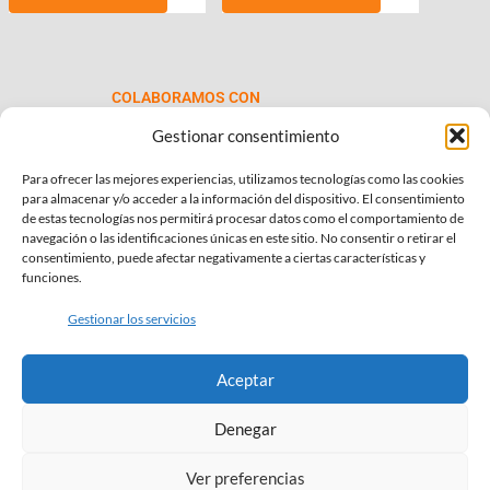
desde
tiene
€69.00
múltiples
hasta
variantes.
€99.00
Las
COLABORAMOS CON
opciones
se
Gestionar consentimiento
pueden
Para ofrecer las mejores experiencias, utilizamos tecnologías como las cookies
elegir
para almacenar y/o acceder a la información del dispositivo. El consentimiento
en
de estas tecnologías nos permitirá procesar datos como el comportamiento de
la
navegación o las identificaciones únicas en este sitio. No consentir o retirar el
consentimiento, puede afectar negativamente a ciertas características y
página
INFORMACIÓN DE INTERÉS
funciones.
de
Política de Privacidad
producto
Gestionar los servicios
Política de Cookies
Aceptar
Términos y condiciones
Denegar
SÍGUENOS EN:
Ver preferencias