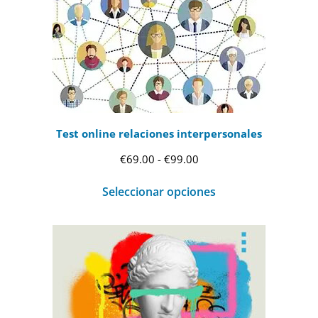
Test online relaciones interpersonales
Rango
€
69.00
-
€
99.00
de
Seleccionar opciones
precios:
desde
€69.00
hasta
€99.00