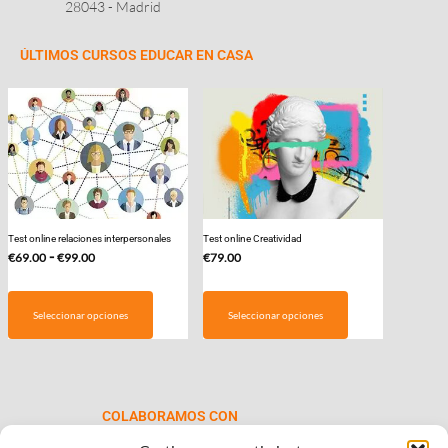
28043 - Madrid
ÚLTIMOS CURSOS EDUCAR EN CASA
Test online relaciones interpersonales
Test online Creatividad
Rango
-
€
69.00
€
99.00
€
79.00
de
Este
precios:
producto
Seleccionar opciones
Seleccionar opciones
desde
tiene
€69.00
múltiples
hasta
variantes.
€99.00
Las
COLABORAMOS CON
opciones