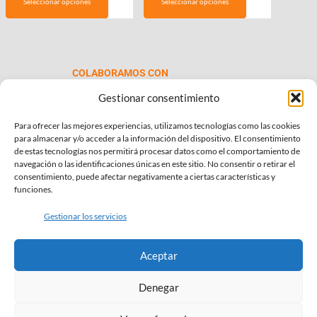
Seleccionar opciones
Seleccionar opciones
desde
tiene
€69.00
múltiples
hasta
variantes.
€99.00
Las
COLABORAMOS CON
opciones
se
Gestionar consentimiento
pueden
Para ofrecer las mejores experiencias, utilizamos tecnologías como las cookies
elegir
para almacenar y/o acceder a la información del dispositivo. El consentimiento
en
de estas tecnologías nos permitirá procesar datos como el comportamiento de
la
navegación o las identificaciones únicas en este sitio. No consentir o retirar el
consentimiento, puede afectar negativamente a ciertas características y
página
INFORMACIÓN DE INTERÉS
funciones.
de
Política de Privacidad
producto
Gestionar los servicios
Política de Cookies
Aceptar
Términos y condiciones
Denegar
SÍGUENOS EN: