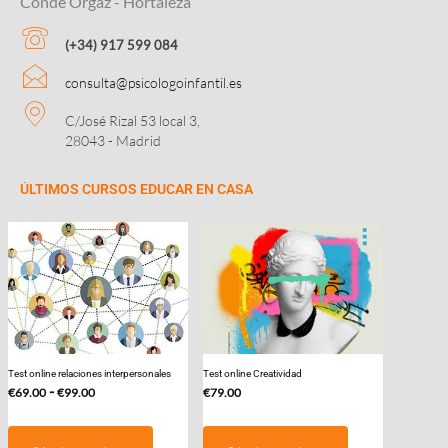
Conde Orgaz - Hortaleza
(+34) 917 599 084
consulta@psicologoinfantil.es
C/José Rizal 53 local 3,
28043 - Madrid
ÚLTIMOS CURSOS EDUCAR EN CASA
Test online relaciones interpersonales
Test online Creatividad
Rango
-
€
69.00
€
99.00
€
79.00
de
Este
precios:
producto