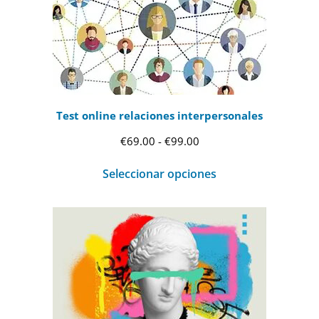
Test online relaciones interpersonales
Rango
€
69.00
-
€
99.00
de
Seleccionar opciones
precios:
desde
€69.00
hasta
€99.00