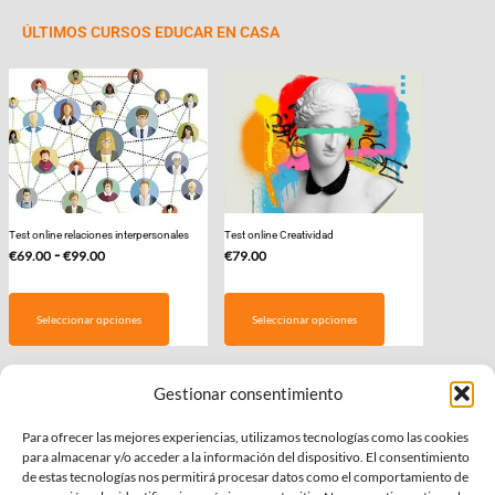
ÚLTIMOS CURSOS EDUCAR EN CASA
Test online relaciones interpersonales
Test online Creatividad
Rango
-
€
69.00
€
99.00
€
79.00
de
Este
precios:
producto
Seleccionar opciones
Seleccionar opciones
desde
tiene
€69.00
múltiples
hasta
variantes.
Gestionar consentimiento
€99.00
Las
COLABORAMOS CON
Para ofrecer las mejores experiencias, utilizamos tecnologías como las cookies
opciones
para almacenar y/o acceder a la información del dispositivo. El consentimiento
se
de estas tecnologías nos permitirá procesar datos como el comportamiento de
pueden