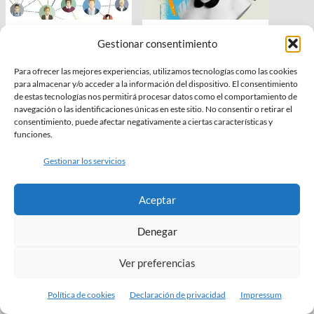
Test online relaciones interpersonales
Test online Creatividad
Gestionar consentimiento
Rango
-
€
69.00
€
99.00
€
79.00
de
Este
Para ofrecer las mejores experiencias, utilizamos tecnologías como las cookies
precios:
producto
para almacenar y/o acceder a la información del dispositivo. El consentimiento
Seleccionar opciones
Seleccionar opciones
desde
tiene
de estas tecnologías nos permitirá procesar datos como el comportamiento de
navegación o las identificaciones únicas en este sitio. No consentir o retirar el
€69.00
múltiples
consentimiento, puede afectar negativamente a ciertas características y
hasta
variantes.
funciones.
€99.00
Las
COLABORAMOS CON
Gestionar los servicios
opciones
se
pueden
Aceptar
elegir
Denegar
en
la
Ver preferencias
página
INFORMACIÓN DE INTERÉS
de
Política de cookies
Declaración de privacidad
Impressum
Política de Privacidad
producto