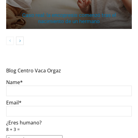
Caso real: la encopresis comenzó tras el
nacimiento de un hermano
Blog Centro Vaca Orgaz
Name*
Email*
¿Eres humano?
8 + 3 =