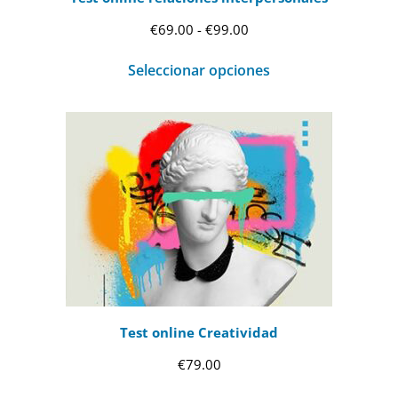
Rango
€
69.00
-
€
99.00
de
Seleccionar opciones
precios:
desde
€69.00
hasta
€99.00
Test online Creatividad
€
79.00