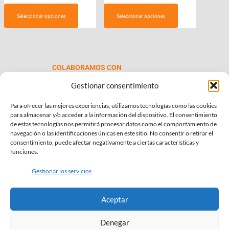
precios:
producto
Seleccionar opciones
Seleccionar opciones
desde
tiene
€69.00
múltiples
hasta
variantes.
€99.00
Las
COLABORAMOS CON
opciones
se
Gestionar consentimiento
pueden
Para ofrecer las mejores experiencias, utilizamos tecnologías como las cookies
elegir
para almacenar y/o acceder a la información del dispositivo. El consentimiento
en
de estas tecnologías nos permitirá procesar datos como el comportamiento de
la
navegación o las identificaciones únicas en este sitio. No consentir o retirar el
consentimiento, puede afectar negativamente a ciertas características y
página
INFORMACIÓN DE INTERÉS
funciones.
de
Política de Privacidad
producto
Gestionar los servicios
Política de Cookies
Aceptar
Términos y condiciones
Denegar