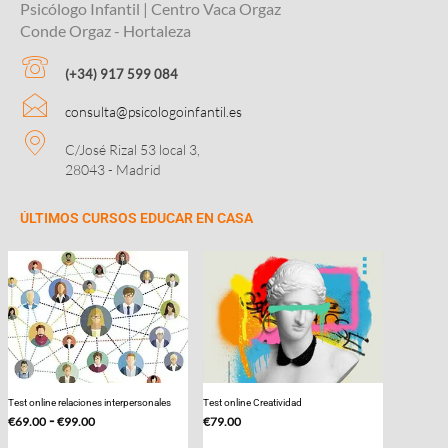
Psicólogo Infantil | Centro Vaca Orgaz
Conde Orgaz - Hortaleza
(+34) 917 599 084
consulta@psicologoinfantil.es
C/José Rizal 53 local 3,
28043 - Madrid
ÚLTIMOS CURSOS EDUCAR EN CASA
Test online relaciones interpersonales
Test online Creatividad
Rango
-
€
69.00
€
99.00
€
79.00
de
Este