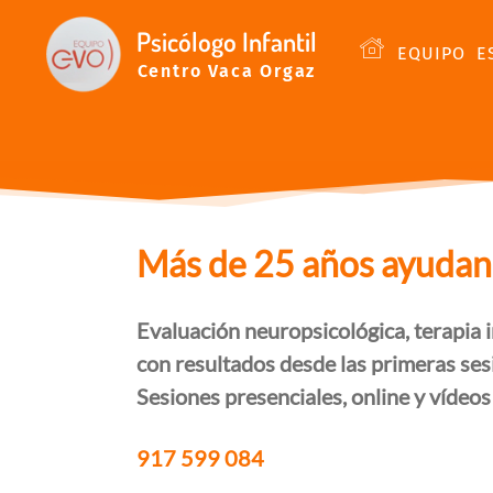
Psicólogo Infantil
EQUIPO
E
Centro Vaca Orgaz
Más de 25 años ayudando
Evaluación neuropsicológica, terapia i
con resultados desde las primeras ses
Sesiones presenciales, online y vídeos
917 599 084