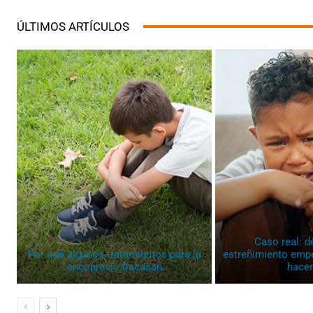
ÚLTIMOS ARTÍCULOS
Caso real: d
Por qué algunos tratamientos para la
estreñimiento empe
encopresis fracasan
hacer