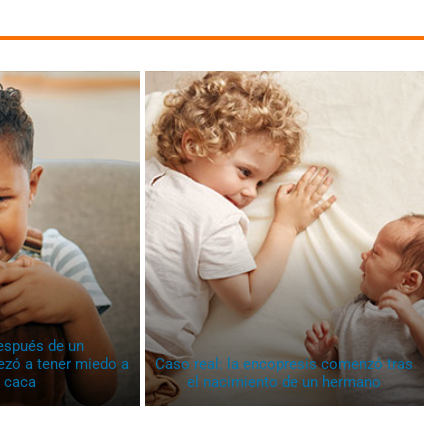
espués de un
zó a tener miedo a
Caso real: la encopresis comenzó tras
 caca
el nacimiento de un hermano