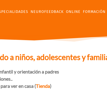
SPECIALIDADES
NEUROFEEDBACK
ONLINE
FORMACIÓN
 a niños, adolescentes y famili
nfantil y orientación a padres
iones..
 para ver en casa (
Tienda
)