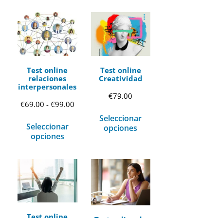
Test online
Test online
relaciones
Creatividad
interpersonales
€
79.00
Rango
€
69.00
-
€
99.00
Seleccionar
de
Seleccionar
opciones
precios:
opciones
desde
€69.00
hasta
€99.00
Test online