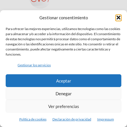
Psicólogo Infantil | Centro Vaca Orgaz
Gestionar consentimiento
Conde Orgaz - Hortaleza
Para ofrecer las mejores experiencias, utilizamos tecnologías como las cookies
(+34) 917 599 084
para almacenar y/o acceder a la información del dispositivo. El consentimiento
de estas tecnologías nos permitirá procesar datos como el comportamiento de
consulta@psicologoinfantil.es
navegación o las identificaciones únicas en este sitio. No consentir o retirar el
consentimiento, puede afectar negativamente a ciertas características y
C/José Rizal 53 local 3,
funciones.
28043 - Madrid
Gestionar los servicios
ÚLTIMOS CURSOS EDUCAR EN CASA
Aceptar
Denegar
Ver preferencias
Política de cookies
Declaración de privacidad
Impressum
Test online relaciones interpersonales
Test online Creatividad