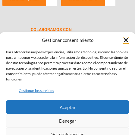
desde
tiene
€69.00
múltiples
hasta
variantes.
€99.00
Las
COLABORAMOS CON
opciones
se
Gestionar consentimiento
pueden
Para ofrecer las mejores experiencias, utilizamos tecnologías como las cookies
elegir
para almacenar y/o acceder a la información del dispositivo. El consentimiento
en
de estas tecnologías nos permitirá procesar datos como el comportamiento de
la
navegación o las identificaciones únicas en este sitio. No consentir o retirar el
consentimiento, puede afectar negativamente a ciertas características y
página
INFORMACIÓN DE INTERÉS
funciones.
de
Política de Privacidad
producto
Gestionar los servicios
Política de Cookies
Aceptar
Términos y condiciones
Denegar
SÍGUENOS EN:
Ver preferencias