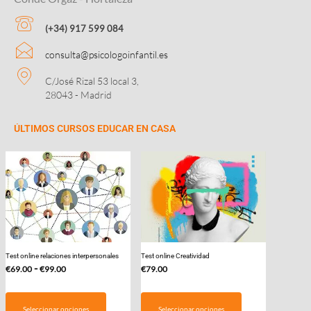
(+34) 917 599 084
consulta@psicologoinfantil.es
C/José Rizal 53 local 3,
28043 - Madrid
ÚLTIMOS CURSOS EDUCAR EN CASA
Test online relaciones interpersonales
Test online Creatividad
Rango
-
€
69.00
€
99.00
€
79.00
de
Este
precios:
producto
Seleccionar opciones
Seleccionar opciones