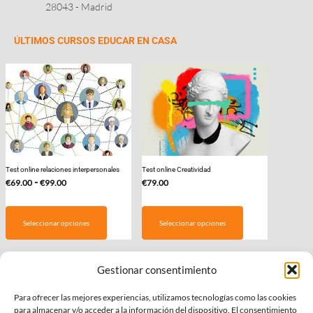
28043 - Madrid
ÚLTIMOS CURSOS EDUCAR EN CASA
Test online relaciones interpersonales
Test online Creatividad
Rango
-
€
69.00
€
99.00
€
79.00
de
Este
precios:
producto
Seleccionar opciones
Seleccionar opciones
desde
tiene
€69.00
múltiples
hasta
variantes.
Gestionar consentimiento
€99.00
Las
COLABORAMOS CON
Para ofrecer las mejores experiencias, utilizamos tecnologías como las cookies
opciones
para almacenar y/o acceder a la información del dispositivo. El consentimiento