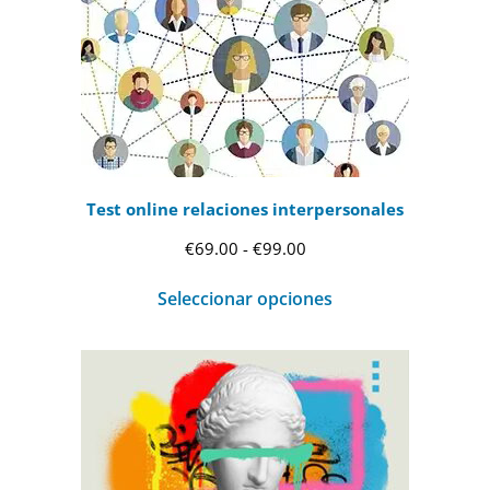
Test online relaciones interpersonales
Rango
€
69.00
-
€
99.00
de
Seleccionar opciones
precios:
desde
€69.00
hasta
€99.00