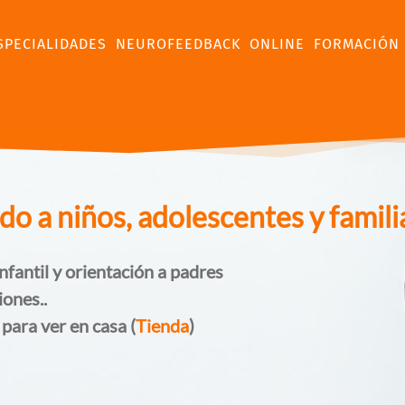
SPECIALIDADES
NEUROFEEDBACK
ONLINE
FORMACIÓN
 a niños, adolescentes y famili
nfantil y orientación a padres
iones..
 para ver en casa (
Tienda
)