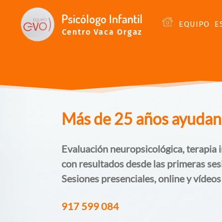
Psicólogo Infantil
EQUIPO
E
Centro Vaca Orgaz
Más de 25 años ayudando
Evaluación neuropsicológica, terapia i
con resultados desde las primeras ses
Sesiones presenciales, online y vídeos
917 599 084