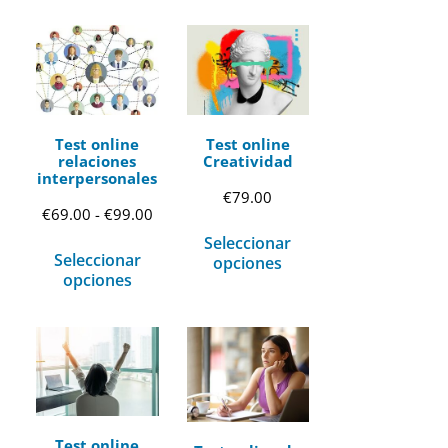
Test online
Test online
relaciones
Creatividad
interpersonales
€
79.00
Rango
€
69.00
-
€
99.00
Seleccionar
de
Seleccionar
opciones
precios:
opciones
desde
€69.00
hasta
€99.00
Test online