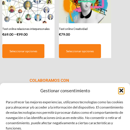
Test online relaciones interpersonales
Test online Creatividad
Rango
-
€
69.00
€
99.00
€
79.00
de
Este
precios:
producto
Seleccionar opciones
Seleccionar opciones
desde
tiene
€69.00
múltiples
hasta
variantes.
€99.00
Las
COLABORAMOS CON
opciones
se
Gestionar consentimiento
pueden
Para ofrecer las mejores experiencias, utilizamos tecnologías como las cookies
elegir
para almacenar y/o acceder a la información del dispositivo. El consentimiento
en
de estas tecnologías nos permitirá procesar datos como el comportamiento de
la
navegación o las identificaciones únicas en este sitio. No consentir o retirar el
consentimiento, puede afectar negativamente a ciertas características y
página
INFORMACIÓN DE INTERÉS
funciones.