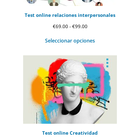
Test online relaciones interpersonales
Rango
€
69.00
-
€
99.00
de
Seleccionar opciones
precios:
desde
€69.00
hasta
€99.00
Test online Creatividad