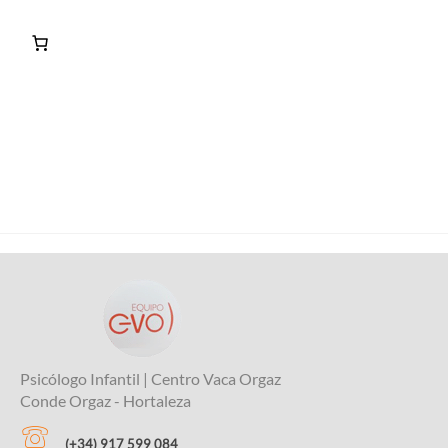
Psicólogo Infantil | Centro Vaca Orgaz
Conde Orgaz - Hortaleza
(+34) 917 599 084