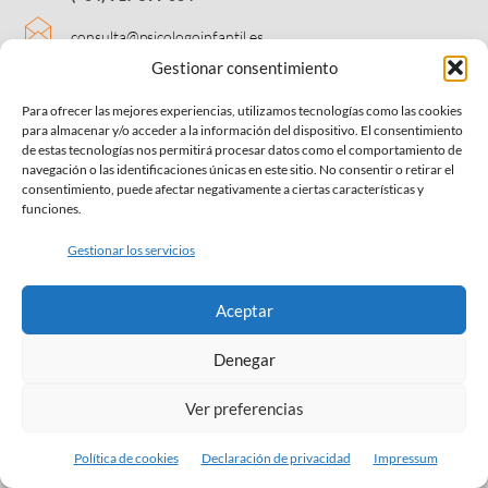
consulta@psicologoinfantil.es
Gestionar consentimiento
C/José Rizal 53 local 3,
28043 - Madrid
Para ofrecer las mejores experiencias, utilizamos tecnologías como las cookies
para almacenar y/o acceder a la información del dispositivo. El consentimiento
de estas tecnologías nos permitirá procesar datos como el comportamiento de
ÚLTIMOS CURSOS EDUCAR EN CASA
navegación o las identificaciones únicas en este sitio. No consentir o retirar el
consentimiento, puede afectar negativamente a ciertas características y
funciones.
Gestionar los servicios
Aceptar
Test online relaciones interpersonales
Test online Creatividad
Denegar
Rango
-
€
69.00
€
99.00
€
79.00
de
Este
Ver preferencias
precios:
producto
Seleccionar opciones
Seleccionar opciones
desde
tiene
Política de cookies
Declaración de privacidad
Impressum
€69.00
múltiples