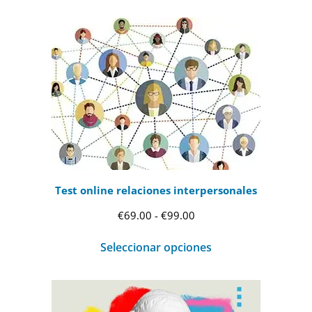
Test online relaciones interpersonales
Rango
€
69.00
-
€
99.00
de
Seleccionar opciones
precios:
desde
€69.00