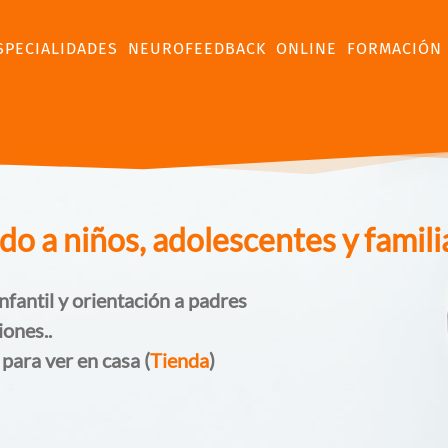
SPECIALIDADES
NEUROFEEDBACK
ONLINE
FORMACIÓN
 a niños, adolescentes y famili
nfantil y orientación a padres
iones..
 para ver en casa (
Tienda
)