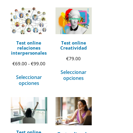
Test online
Test online
relaciones
Creatividad
interpersonales
€
79.00
Rango
€
69.00
-
€
99.00
Seleccionar
de
Seleccionar
opciones
precios:
opciones
desde
€69.00
hasta
€99.00
Test online