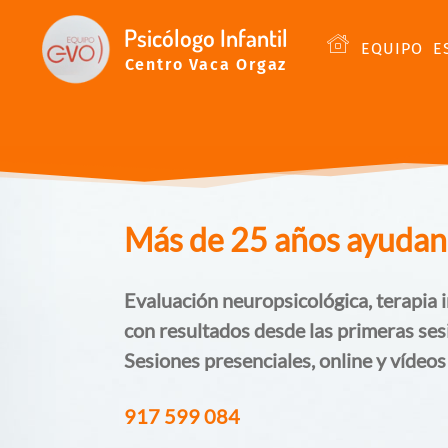
Psicólogo Infantil
EQUIPO
E
Centro Vaca Orgaz
Más de 25 años ayudando
Evaluación neuropsicológica, terapia i
con resultados desde las primeras ses
Sesiones presenciales, online y vídeos
917 599 084