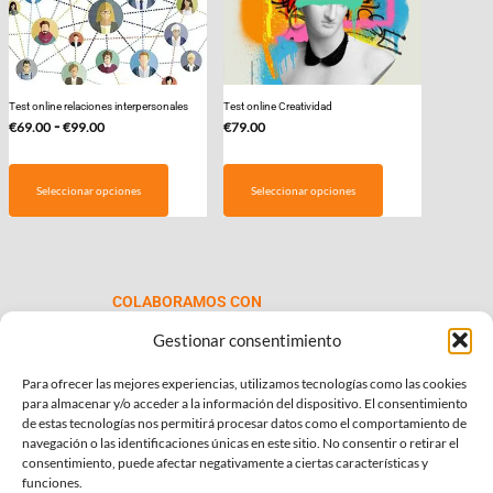
Test online relaciones interpersonales
Test online Creatividad
Rango
-
€
69.00
€
99.00
€
79.00
de
Este
precios:
producto
Seleccionar opciones
Seleccionar opciones
desde
tiene
€69.00
múltiples
hasta
variantes.
€99.00
Las
COLABORAMOS CON
opciones
se
Gestionar consentimiento
pueden
Para ofrecer las mejores experiencias, utilizamos tecnologías como las cookies
elegir
para almacenar y/o acceder a la información del dispositivo. El consentimiento
en
de estas tecnologías nos permitirá procesar datos como el comportamiento de
la
navegación o las identificaciones únicas en este sitio. No consentir o retirar el
consentimiento, puede afectar negativamente a ciertas características y
página
INFORMACIÓN DE INTERÉS
funciones.