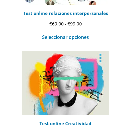
Test online relaciones interpersonales
Rango
€
69.00
-
€
99.00
de
Seleccionar opciones
precios:
desde
€69.00
hasta
€99.00
Test online Creatividad