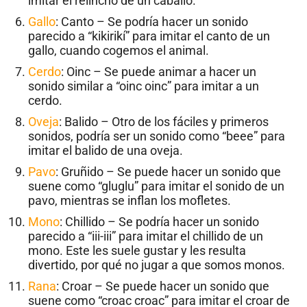
imitar el relincho de un caballo.
Gallo
: Canto – Se podría hacer un sonido
parecido a “kikirikí” para imitar el canto de un
gallo, cuando cogemos el animal.
Cerdo
: Oinc – Se puede animar a hacer un
sonido similar a “oinc oinc” para imitar a un
cerdo.
Oveja
: Balido – Otro de los fáciles y primeros
sonidos, podría ser un sonido como “beee” para
imitar el balido de una oveja.
Pavo
: Gruñido – Se puede hacer un sonido que
suene como “gluglu” para imitar el sonido de un
pavo, mientras se inflan los mofletes.
Mono
: Chillido – Se podría hacer un sonido
parecido a “iii-iii” para imitar el chillido de un
mono. Este les suele gustar y les resulta
divertido, por qué no jugar a que somos monos.
Rana
: Croar – Se puede hacer un sonido que
suene como “croac croac” para imitar el croar de