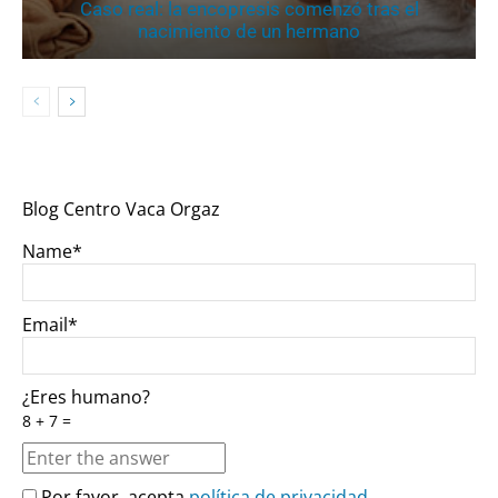
Caso real: la encopresis comenzó tras el
nacimiento de un hermano
Blog Centro Vaca Orgaz
Name*
Email*
¿Eres humano?
8 + 7 =
Por favor, acepta
política de privacidad
.