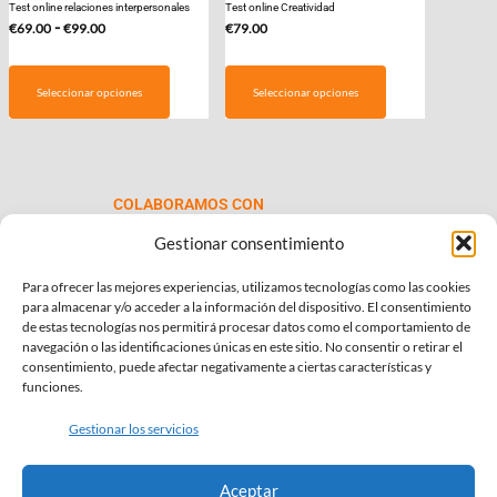
Test online relaciones interpersonales
Test online Creatividad
Rango
-
€
69.00
€
99.00
€
79.00
de
Este
precios:
producto
Seleccionar opciones
Seleccionar opciones
desde
tiene
€69.00
múltiples
hasta
variantes.
€99.00
Las
COLABORAMOS CON
opciones
se
Gestionar consentimiento
pueden
Para ofrecer las mejores experiencias, utilizamos tecnologías como las cookies
elegir
para almacenar y/o acceder a la información del dispositivo. El consentimiento
en
de estas tecnologías nos permitirá procesar datos como el comportamiento de
la
navegación o las identificaciones únicas en este sitio. No consentir o retirar el
consentimiento, puede afectar negativamente a ciertas características y
página
INFORMACIÓN DE INTERÉS
funciones.
de
Política de Privacidad
producto
Gestionar los servicios
Política de Cookies
Aceptar