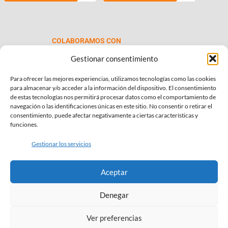
€69.00
múltiples
hasta
variantes.
€99.00
Las
COLABORAMOS CON
opciones
se
Gestionar consentimiento
pueden
Para ofrecer las mejores experiencias, utilizamos tecnologías como las cookies
elegir
para almacenar y/o acceder a la información del dispositivo. El consentimiento
en
de estas tecnologías nos permitirá procesar datos como el comportamiento de
la
navegación o las identificaciones únicas en este sitio. No consentir o retirar el
consentimiento, puede afectar negativamente a ciertas características y
página
INFORMACIÓN DE INTERÉS
funciones.
de
Política de Privacidad
producto
Gestionar los servicios
Política de Cookies
Aceptar
Términos y condiciones
Denegar
SÍGUENOS EN:
Ver preferencias