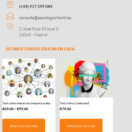
(+34) 917 599 084
consulta@psicologoinfantil.es
C/José Rizal 53 local 3,
28043 - Madrid
ÚLTIMOS CURSOS EDUCAR EN CASA
Test online relaciones interpersonales
Test online Creatividad
Rango
-
€
69.00
€
99.00
€
79.00
de
Este
precios:
producto
Seleccionar opciones
Seleccionar opciones
desde
tiene