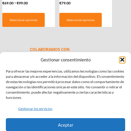
Rango
-
€
69.00
€
99.00
€
79.00
de
Este
precios:
producto
Seleccionar opciones
Seleccionar opciones
desde
tiene
€69.00
múltiples
hasta
variantes.
€99.00
Las
COLABORAMOS CON
opciones
se
Gestionar consentimiento
pueden
Para ofrecer las mejores experiencias, utilizamos tecnologías como las cookies
elegir
para almacenar y/o acceder a la información del dispositivo. El consentimiento
en
de estas tecnologías nos permitirá procesar datos como el comportamiento de
la
navegación o las identificaciones únicas en este sitio. No consentir o retirar el
consentimiento, puede afectar negativamente a ciertas características y
página
INFORMACIÓN DE INTERÉS
funciones.
de
Política de Privacidad
producto
Gestionar los servicios
Política de Cookies
Aceptar
Términos y condiciones