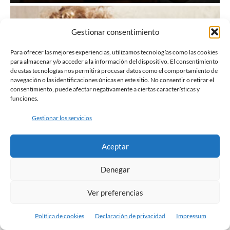
Gestionar consentimiento
Para ofrecer las mejores experiencias, utilizamos tecnologías como las cookies
para almacenar y/o acceder a la información del dispositivo. El consentimiento
de estas tecnologías nos permitirá procesar datos como el comportamiento de
navegación o las identificaciones únicas en este sitio. No consentir o retirar el
consentimiento, puede afectar negativamente a ciertas características y
funciones.
Gestionar los servicios
Aceptar
Denegar
Ver preferencias
Caso real: la encopresis comenzó tras el
Política de cookies
Declaración de privacidad
Impressum
nacimiento de un hermano