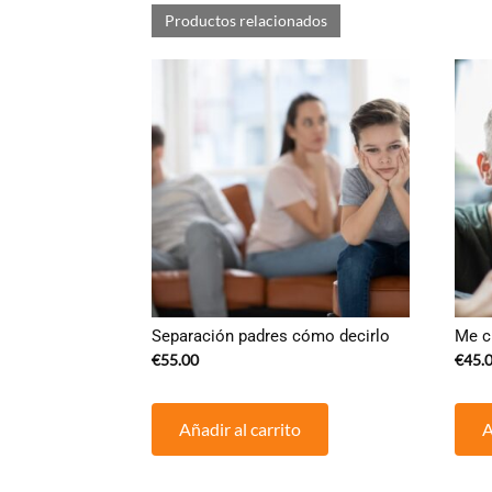
Productos relacionados
Separación padres cómo decirlo
Me c
€
55.00
€
45.
Añadir al carrito
A