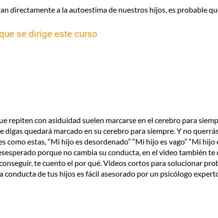
an directamente a la autoestima de nuestros hijos, es probable qu
que se dirige este curso
y que repiten con asiduidad suelen marcarse en el cerebro para sie
 le digas quedará marcado en su cerebro para siempre. Y no querrá
ases como estas, “Mi hijo es desordenado” “Mi hijo es vago” “Mi hij
 desesperado porque no cambia su conducta, en el video también te 
 conseguir, te cuento el por qué. Videos cortos para solucionar pr
la conducta de tus hijos es fácil asesorado por un psicólogo expert