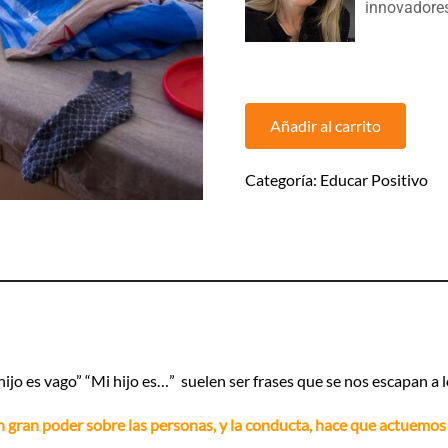
innovadores
Si
dices
Añadir al carrito
“Mi
hijo
Categoría:
Educar Positivo
es
desordenado”
“Mi
hijo
es
vago”
cantidad
 hijo es vago” “Mi hijo es…” suelen ser frases que se nos escapan
un gran poder sobre las personas, y la conducta, hace que actuemos