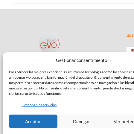
ÚLT
Gestionar consentimiento
Psicólogo Infantil | Centro Vaca Orgaz
Conde Orgaz - Hortaleza
Para ofrecer las mejores experiencias, utilizamos tecnologías como las cookies p
almacenar y/o acceder a la información del dispositivo. El consentimiento de esta
Test 
nos permitirá procesar datos como el comportamiento de navegación o las identi
inter
(+34) 917 599 084
únicas en este sitio. No consentir o retirar el consentimiento, puede afectar nega
€
69
ciertas características y funciones.
consulta@psicologoinfantil.es
Gestionar los servicios
C/José Rizal 53 local 3,
28043 - Madrid
Aceptar
Denegar
Ver prefe